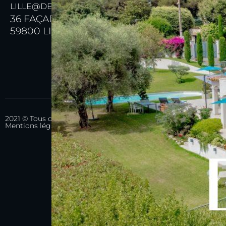
LILLE@DEHIBA-IMMOBILIER.FR
36 FAÇADE DE L'ESPLANADE
59800 LILLE
2021 © Tous droits réservés - Site réalisé par l'Agence M COM |
Mentions légales & conditions générales d'utilisation