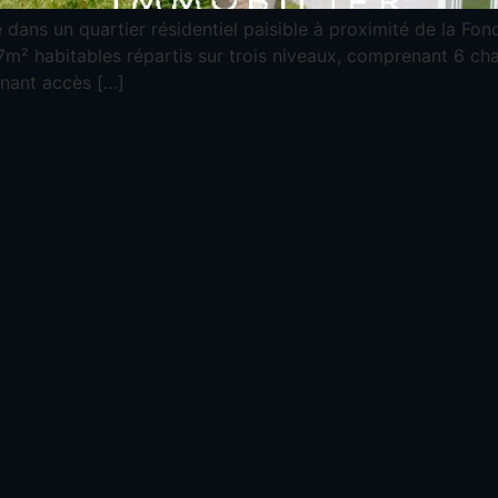
e dans un quartier résidentiel paisible à proximité de la F
87m² habitables répartis sur trois niveaux, comprenant 6 ch
nnant accès […]