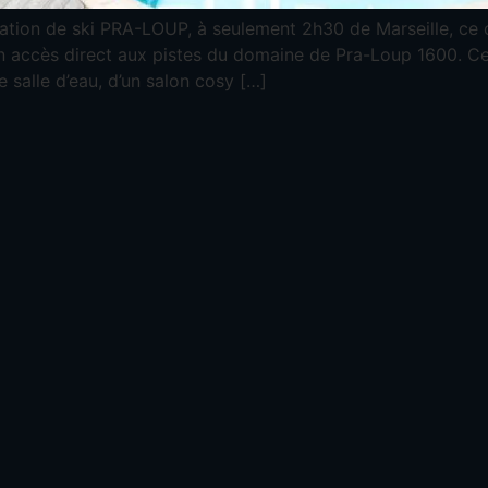
tation de ski PRA-LOUP, à seulement 2h30 de Marseille, ce
n accès direct aux pistes du domaine de Pra-Loup 1600. C
salle d’eau, d’un salon cosy […]