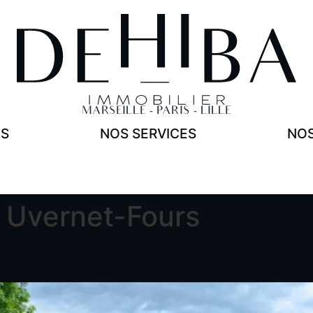
NOS SERVICES
Acheter
Vendre
Estimer
MARSEILLE - PARIS - LILLE
ES
NOS SERVICES
NOS
 Uvernet-Fours