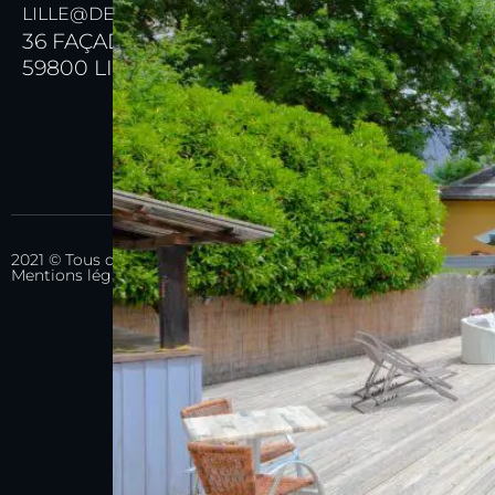
LILLE@DEHIBA-IMMOBILIER.FR
36 FAÇADE DE L'ESPLANADE
59800 LILLE
2021 © Tous droits réservés - Site réalisé par l'Agence M COM |
Mentions légales & conditions générales d'utilisation