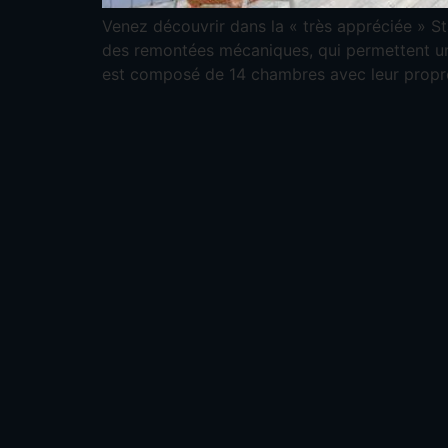
Venez découvrir dans la « très appréciée » S
des remontées mécaniques, qui permettent u
est composé de 14 chambres avec leur propre 