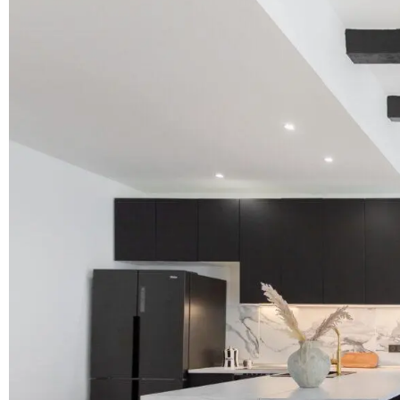
LILLE@DEHIBA-IMMOBILIER.FR
36 FAÇADE DE L'ESPLANADE
59800 LILLE
2021 © Tous droits réservés - Site réalisé par l'Agence M COM |
Mentions légales & conditions générales d'utilisation