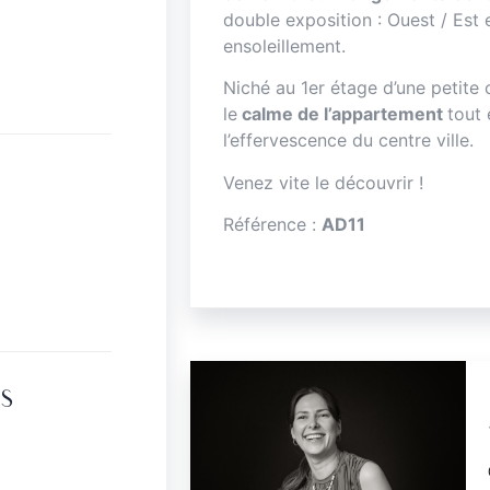
double exposition : Ouest / Est 
ensoleillement.
Niché au 1er étage d’une petite
le
calme de l’appartement
tout
l’effervescence du centre ville.
Venez vite le découvrir !
Référence :
AD11
S