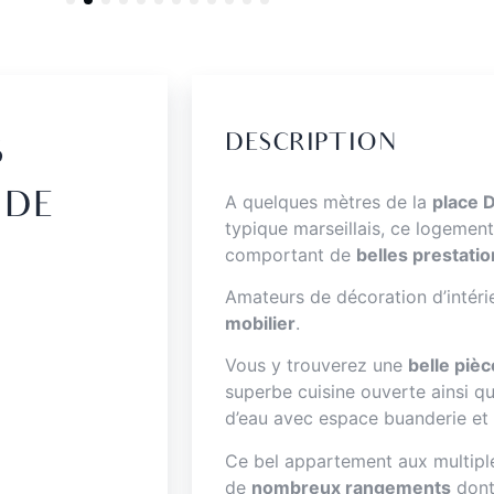
DESCRIPTION
S
 DE
A quelques mètres de la
place 
typique marseillais, ce logemen
comportant de
belles prestati
Amateurs de décoration d’intérie
mobilier
.
Vous y trouverez une
belle piè
superbe cuisine ouverte ainsi q
d’eau avec espace buanderie et
Ce bel appartement aux multiple
de
nombreux rangements
dont 