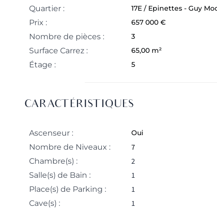
Quartier :
17E / Epinettes - Guy Mo
Prix :
657 000 €
Nombre de pièces :
3
Surface Carrez :
65,00 m²
Étage :
5
CARACTÉRISTIQUES
Ascenseur :
Oui
7
Nombre de Niveaux :
2
Chambre(s) :
1
Salle(s) de Bain :
1
Place(s) de Parking :
1
Cave(s) :