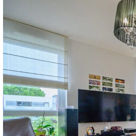
LILLE@DEHIBA-IMMOBILIER.FR
36 FAÇADE DE L'ESPLANADE
59800 LILLE
2021 © Tous droits réservés - Site réalisé par l'Agence M COM |
Mentions légales & conditions générales d'utilisation