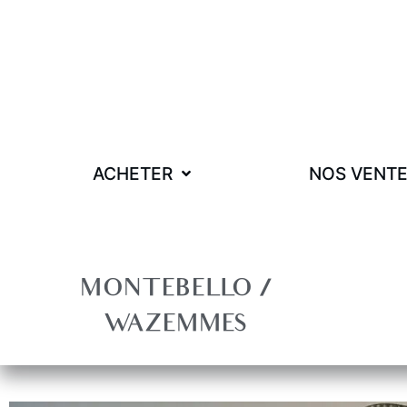
DEHIBA IMMOBILIER MARSEILLE
04 22 91 90 18
CONTACT@DEHIBA-IMMOBILIER.FR
ACHETER
NOS VENT
69 BOULEVARD PÉRIER ET ANGLE DU
COMMANDANT ROLLAND
13008 MARSEILLE
DEHIBA IMMOBILIER PARIS
06 89 12 34 21
MONTEBELLO /
PARIS@DEHIBA-IMMOBILIER.FR
WAZEMMES
3 RUE DES IMMEUBLES INDUSTRIELS
75011 PARIS
DEHIBA IMMOBILIER LILLE
06 60 83 45 13