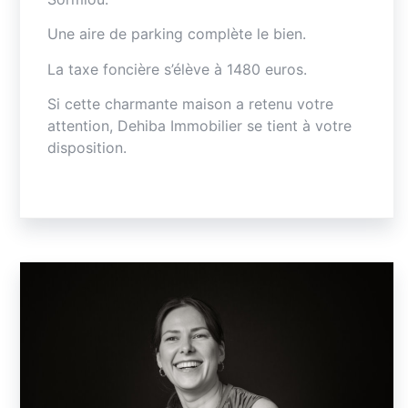
Une aire de parking complète le bien.
La taxe foncière s’élève à 1480 euros.
Si cette charmante maison a retenu votre
attention, Dehiba Immobilier se tient à votre
disposition.